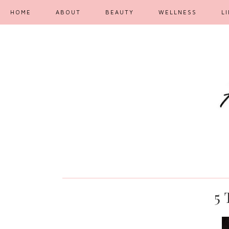
HOME
ABOUT
BEAUTY
WELLNESS
L
5 