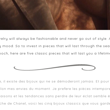
welry will always be
fashionable and never go out of style. 
mood. So to invest in pieces that will last through the sea
och, here are five
classic pieces that will last you a lifetim
 il existe des bijoux qui ne se démoderont jamais. Et pour 
elon mes envies du moment. Je prefere les pièces intemporel
saisons et les tendances sans perdre de leur éclat semble ê
che de Chanel, voici les cinq bijoux classics que vous gard